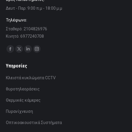
Δευτ - Παρ: 9:00 π.μ - 18:00 μ.μ
Τηλέφωνο:
Σταθερό: 2104826976
Κινητό: 6977240708
Find us on:
Facebook
X
Linkedin
Instagram
page
page
page
page
Υπηρεσίες
opens
opens
opens
opens
in
in
in
in
Κλειστά κυκλώματα CCTV
new
new
new
new
θυροτηλεοράσεις
window
window
window
window
Θερμικές κάμερες
Πυρανίχνευση
Οπτικοακουστικά Συστήματα