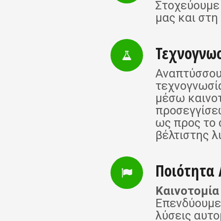
Στοχεύουμε
μας και στη
Τεχνογνω
Αναπτύσσου
τεχνογνωσί
μέσω καινο
προσεγγίσε
ως προς το 
βέλτιστης λ
Ποιότητα
Καινοτομία
Επενδύουμε 
λύσεις αυτο