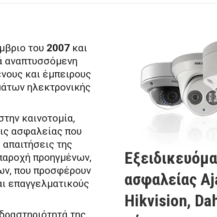
μβριο του
2007
και
κά αναπτυσσόμενη
νους και έμπειρους
μάτων ηλεκτρονικής
την καινοτομία,
ις ασφαλείας που
 απαιτήσεις της
Εξειδικευόμα
 παροχή προηγμένων,
ων, που προσφέρουν
ασφαλείας
Aj
αι επαγγελματικούς
Hikvision, Da
 δραστηριότητά της