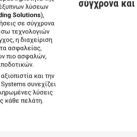
σύγχρονα και
 έξυπνων λύσεων
ding Solutions
),
ρήσεις σε σύγχρονα
Μέσω τεχνολογιών
χος, η διαχείριση
ατα ασφαλείας,
ων πιο ασφαλών,
αποδοτικών.
 αξιοπιστία και την
l Systems συνεχίζει
ληρωμένες λύσεις
ς κάθε πελάτη.