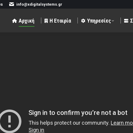
να
info@xdigitalsystems.gr
αιρία
Υπηρεσίες
Συστήματα
Πελάτε
Αρχική
Η Εταιρία
Υπηρεσίες
Σ