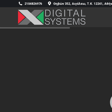
2104826976
Θηβών 352, Αιγάλεω, Τ.Κ. 12241, Αθή
Αρχική
Η Ετ