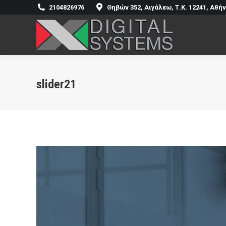
2104826976
Θηβών 352, Αιγάλεω, Τ.Κ. 12241, Αθή
Αρχική
Η Ετ
slider21