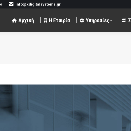
να
info@xdigitalsystems.gr
αιρία
Υπηρεσίες
Συστήματα
Πελάτε
Αρχική
Η Εταιρία
Υπηρεσίες
Σ