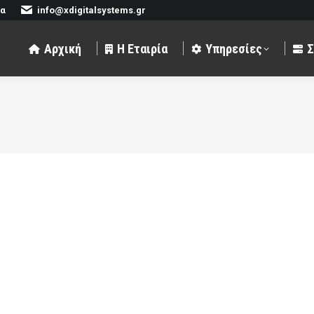
να
info@xdigitalsystems.gr
αιρία
Υπηρεσίες
Συστήματα
Πελάτε
Αρχική
Η Εταιρία
Υπηρεσίες
Σ