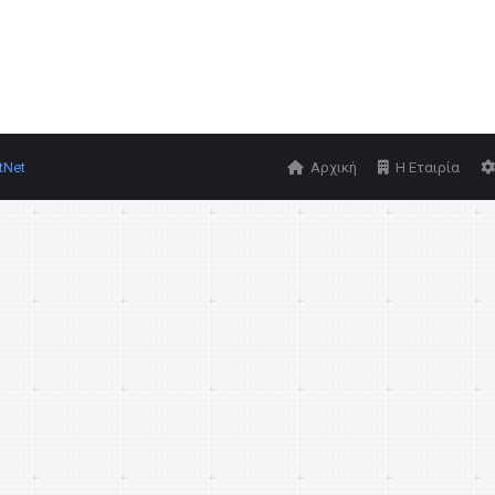
tNet
Αρχική
Η Εταιρία