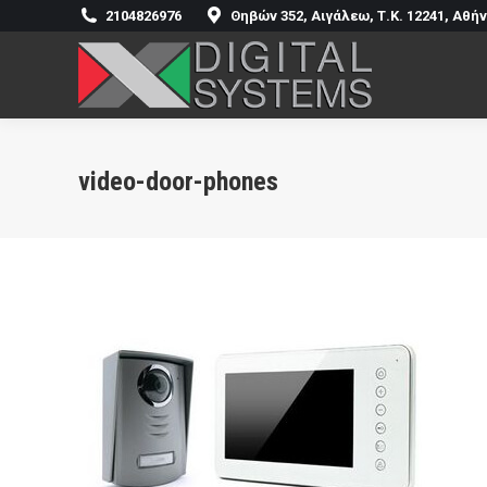
2104826976
Θηβών 352, Αιγάλεω, Τ.Κ. 12241, Αθή
Αρχική
Η Ετ
video-door-phones